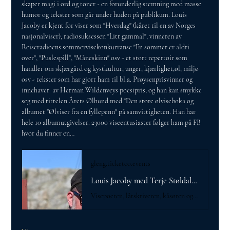
skaper magi i ord og toner - en forunderlig stemning med masse 
humor og tekster som går under huden på publikum. Louis 
Jacoby er kjent for viser som "Hverdag" (kåret til en av Norges 
nasjonalviser), radiosuksessen "Litt gammal", vinneren av 
Reiseradioens sommervisekonkurranse "En sommer er aldri 
over", "Puslespill", "Måneskinn" osv - et stort repertoir som 
handler om skjærgård og kystkultur, unger, kjærlighet,øl, miljø 
osv - tekster som har gjort ham til bl.a. Prøysenprisvinner og 
innehaver  av Herman Wildenveys poesipris, og han kan smykke 
seg med tittelen Årets Ølhund med "Den store ølviseboka og 
albumet "Ølviser fra en fyllepenn" på samvittigheten. Han har 
hele 10 albumutgivelser. 23000 viseentusiaster følger ham på FB 
hvor du finner en…
gleng.ticketco.events
Louis Jacoby med Terje Støldal @TicketCo
Visepoeten, låtskriveren, kåsøren og ølhunden med basstemmen, Louis Jacoby - og superbassisten Terje Støldal er blitt et to-spann som muntert kaller seg for "Guttebassene".Sammen fyller de scener og kulturhus med stor suksess hvor de skaper magi i ord og toner - en forunderlig stemning med masse humor og tekster som går under huden på publikum.Louis Jacoby er kjent for viser som "Hverdag" (kåret til en av Norges nasjonalviser), radiosuksessen "Litt gammal", vinneren av Reiseradioens sommervisekonkurranse "En sommer er aldri over", "Puslespill", "Måneskinn" osv - et stort repertoir som handler om skjærgård og kystkultur, unger, kjærlighet,øl, miljø osv - tekster som har gjort ham til bl.a. Prøysenprisvinner og innehaver av Herman Wildenveys poesipris, og han kan smykke seg med tittelen Årets Ølhund med "Den store ølviseboka og albumet "Ølviser fra en fyllepenn" på samvittigheten. Han har hele 10 albumutgivelser. 23000 viseentusiaster følger ham på FB hvor du finner en mengde låter og videoer. I hans visebok ar han nyskapende latt hver vise få en QR-kode som tar deg direkte til innspillingen.Konsertene er en egen opplevelse med mye moro - og med et emosjonelt spenn som gir deg en vemodig tåre i øyekroken i det ene øyeblikket og et latteranfall i det andre. Jacobys konserter har du med deg i sjela lenge etterpå.