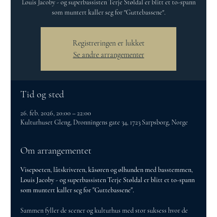
Louis Jacoby - og superbassisten Terje Støldal er blitt et to-spann
som muntert kaller seg for "Guttebassene".
Registreringen er lukket
Se andre arrangementer
Tid og sted
26. feb. 2026, 20:00 – 22:00
Kulturhuset Gleng, Dronningens gate 34, 1723 Sarpsborg, Norge
Om arrangementet
Visepoeten, låtskriveren, kåsøren og ølhunden med basstemmen, 
Louis Jacoby - og superbassisten Terje Støldal er blitt et to-spann 
som muntert kaller seg for "Guttebassene".
Sammen fyller de scener og kulturhus med stor suksess hvor de 