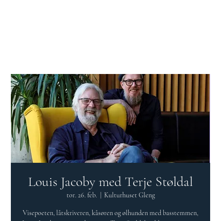
Logg inn
Louis Jacoby med Terje Støldal
tor. 26. feb.
  |  
Kulturhuset Gleng
Visepoeten, låtskriveren, kåsøren og ølhunden med basstemmen,