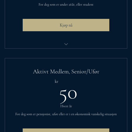
For deg som er under 26år, eller student
Kjøp nå
Egne medlemspriser på arrangementer
Kreative, lærerike og sosiale møter
Aktivt Medlem, Senior/Ufør
Vær med å utvikle foreningens arrangementer
50kr
kr
50
Gratis hjelp med søknadskriving på foreningsdager
Fellesskap-chat på messenger, med ulike chat-rom
Hvert år
Vær med å utvikle egne arrangementer for unge
For deg som er pensjonist, ufør eller er i en økonomisk vanskelig situasjon