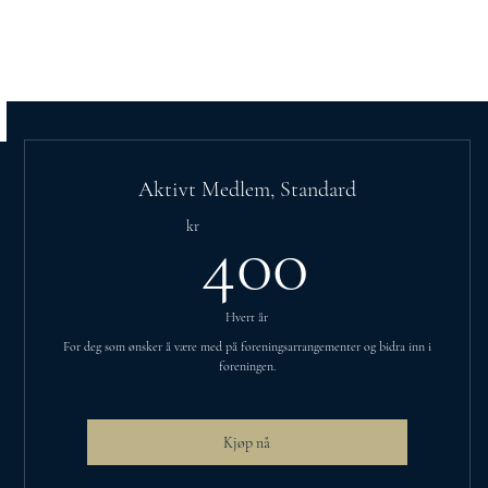
Logg inn
Aktivt Medlem, Standard
400kr
kr
400
Hvert år
For deg som ønsker å være med på foreningsarrangementer og bidra inn i
foreningen.
Kjøp nå