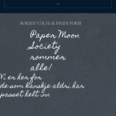
Egne billettpriser på utvalgte arrangementer
Nyhetsbrev
BOKSEN VÅR HAR INGEN FORM
Paper Moon
Early-bird-billetter på utvalgte arrangementer
Society
rommer
alle!
Vi er her for
de som kanskje aldri har
passet helt inn