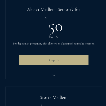
Kreative, lærerike og sosiale møter
Aktivt Medlem, Senior/Ufør
Vær med å utvikle foreningens arrangementer
50kr
kr
50
Gratis hjelp med søknadskriving på foreningsdager
Fellesskap-chat på messenger, med ulike chat-rom
Hvert år
Vær med å utvikle egne arrangementer for unge
For deg som er pensjonist, ufør eller er i en økonomisk vanskelig situasjon
Kjøp nå
Egne medlemspriser på arrangementer
Kreative, lærerike og sosiale møter
Støtte Medlem
Kreative, lærerike og sosiale møter
kr