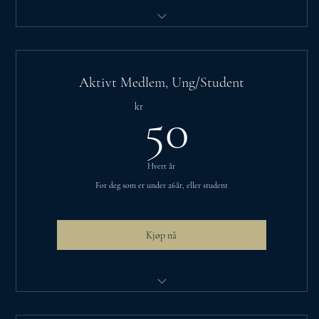
Egne medlemspriser på arrangementer
Kreative, lærerike og sosiale møter
Aktivt Medlem, Ung/Student
Vær med å utvikle foreningens arrangementer
50kr
kr
50
Gratis hjelp med søknadskriving på foreningsdager
Fellesskap-chat på messenger, med ulike chat-rom
Hvert år
For deg som er under 26år, eller student
Kjøp nå
Egne medlemspriser på arrangementer