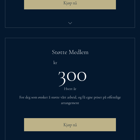
Kjøp nå
Egne medlemspriser på arrangementer
Kreative, lærerike og sosiale møter
Støtte Medlem
Kreative, lærerike og sosiale møter
300kr
kr
300
Fellesskap-chat på messeng
Vær med å utvikle egne arrangementer også på dagtid
Hvert år
For deg som ønsker å støtte vårt arbeid, og få egne priser på offentlige
arrangement
Kjøp nå