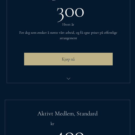
300kr
300
Fellesskap-chat på messeng
Vær med å utvikle egne arrangementer også på dagtid
Hvert år
For deg som ønsker å støtte vårt arbeid, og få egne priser på offentlige
arrangement
Kjøp nå
Egne billettpriser på utvalgte arrangementer
Nyhetsbrev
Early-bird-billetter på utvalgte arrangementer
Aktivt Medlem, Standard
400kr
kr
400