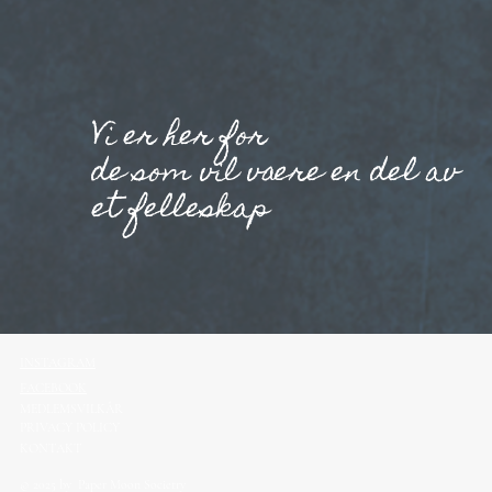
Vi er her for
de som vil være en del av
et felleskap
INSTAGRAM
FACEBOOK
MEDLEMSVILKÅR
PRIVACY POLICY
KONTAKT
© 2025 by Paper Moon Societry