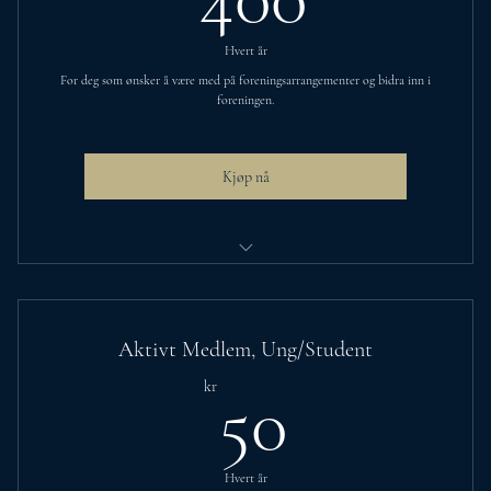
Hvert år
For deg som ønsker å være med på foreningsarrangementer og bidra inn i
foreningen.
Kjøp nå
Egne medlemspriser på arrangementer
Kreative, lærerike og sosiale møter
Aktivt Medlem, Ung/Student
Vær med å utvikle foreningens arrangementer
50kr
kr
50
Gratis hjelp med søknadskriving på foreningsdager
Fellesskap-chat på messenger, med ulike chat-rom
Hvert år