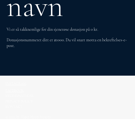
navn
Vi er så takknemlige for din sjenerøse donasjon på 0 kr.
Donasjonsnummeret ditt er #1000. Du vil snart motta en bekreftelses-e-
post.
INSTAGRAM
FACEBOOK
MEDLEMSVILKÅR
PRIVACY POLICY
KONTAKT
© 2025 by Paper Moon Societry